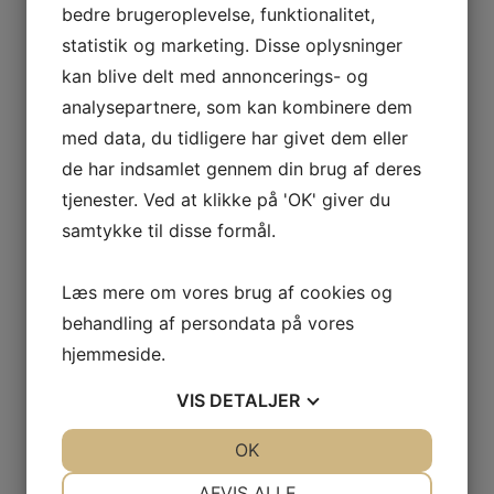
bedre brugeroplevelse, funktionalitet,
Ringkøbing Bolcher er kendt for deres håndlavede
statistik og marketing. Disse oplysninger
bolcher, som har en lang tradition i Danmark. Disse
kan blive delt med annoncerings- og
analysepartnere, som kan kombinere dem
bolcher er ikke bare slik; de repræsenterer en kulturarv
med data, du tidligere har givet dem eller
[…]
de har indsamlet gennem din brug af deres
tjenester. Ved at klikke på 'OK' giver du
Læs videre
samtykke til disse formål.
Læs mere om vores brug af cookies og
behandling af persondata på vores
hjemmeside.
VIS
DETALJER
JA
NEJ
OK
JA
NEJ
NØDVENDIGE
PRÆFERENCER
AFVIS ALLE