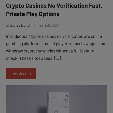
Crypto Casinos No Verification Fast,
Private Play Options
af
Jonas Lund
22. juli 2026
Introduction Crypto casinos no verification are online
gambling platforms that let players deposit, wager, and
withdraw cryptocurrencies without a full identity
check. These sites appeal […]
Læs videre