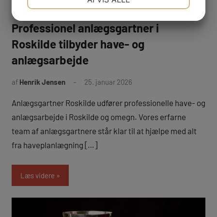
Nyheder
JA
NEJ
JA
NEJ
Professionel anlægsgartner i
MARKETING
STATISTIK
Roskilde tilbyder have- og
anlægsarbejde
af
Henrik Jensen
25. januar 2026
Anlægsgartner Roskilde udfører professionelle have- og
anlægsarbejde i Roskilde og omegn. Vores erfarne
team af anlægsgartnere står klar til at hjælpe med alt
fra haveplanlægning […]
Læs videre