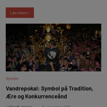
Læs videre
Nyheder
Vandrepokal: Symbol på Tradition,
Ære og Konkurrenceånd