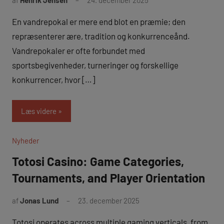
af
Henrik Jensen
24. december 2025
En vandrepokal er mere end blot en præmie; den
repræsenterer ære, tradition og konkurrenceånd.
Vandrepokaler er ofte forbundet med
sportsbegivenheder, turneringer og forskellige
konkurrencer, hvor […]
Læs videre
Nyheder
Totosi Casino: Game Categories,
Tournaments, and Player Orientation
af
Jonas Lund
23. december 2025
Totosi operates across multiple gaming verticals, from