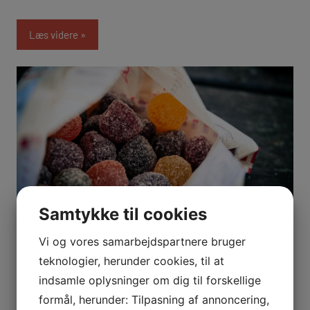
Læs videre
Samtykke til cookies
Nyheder
Vi og vores samarbejdspartnere bruger
Ringkøbing Bolcher – Dansk
teknologier, herunder cookies, til at
Håndværk og Tradition i Søde Sager
indsamle oplysninger om dig til forskellige
formål, herunder: Tilpasning af annoncering,
af
Henrik Jensen
15. april 2026